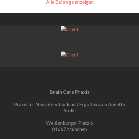
Alle Beiträge anzeigen
Brain Care Praxis
Praxis für Neurofeedback und Ergotherapie Annette
Stolle
Weißenburger Platz 6
81667 München