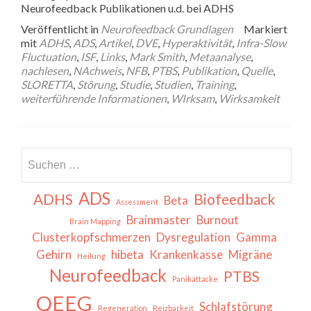
Neurofeedback Publikationen u.d. bei ADHS
Veröffentlicht in
Neurofeedback Grundlagen
Markiert
mit
ADHS
,
ADS
,
Artikel
,
DVE
,
Hyperaktivität
,
Infra-Slow
Fluctuation
,
ISF
,
Links
,
Mark Smith
,
Metaanalyse
,
nachlesen
,
NAchweis
,
NFB
,
PTBS
,
Publikation
,
Quelle
,
SLORETTA
,
Störung
,
Studie
,
Studien
,
Training
,
weiterführende Informationen
,
WIrksam
,
Wirksamkeit
Suchen
nach:
ADS
ADHS
Biofeedback
Beta
Assessment
Brainmaster
Burnout
Brain Mapping
Clusterkopfschmerzen
Dysregulation
Gamma
Gehirn
hibeta
Krankenkasse
Migräne
Heilung
Neurofeedback
PTBS
Panikattacke
QEEG
Schlafstörung
Regeneration
Reizbarkeit