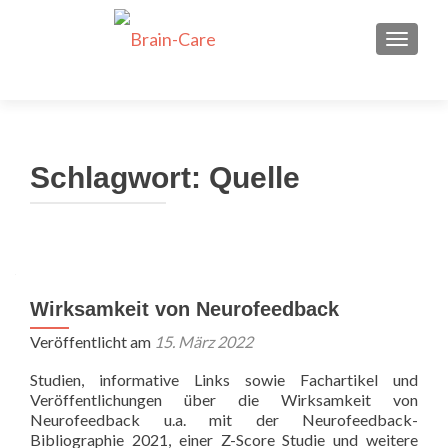
Dein neuer Job als
Neurofeedback
SCHALT
Bewirb Dich jetzt!
Therapeut*in bei Brain-
Care
Schlagwort:
Quelle
Wirksamkeit von Neurofeedback
Veröffentlicht am
15. März 2022
Studien, informative Links sowie Fachartikel und
Veröffentlichungen über die Wirksamkeit von
Neurofeedback u.a. mit der Neurofeedback-
Bibliographie 2021, einer Z-Score Studie und weitere