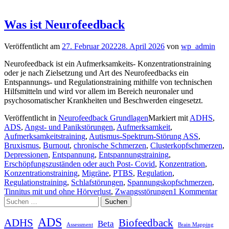
Was ist Neurofeedback
Veröffentlicht am
27. Februar 2022
28. April 2026
von
wp_admin
Neurofeedback ist ein Aufmerksamkeits- Konzentrationstraining
oder je nach Zielsetzung und Art des Neurofeedbacks ein
Entspannungs- und Regulationstraining mithilfe von technischen
Hilfsmitteln und wird vor allem im Bereich neuronaler und
psychosomatischer Krankheiten und Beschwerden eingesetzt.
Veröffentlicht in
Neurofeedback Grundlagen
Markiert mit
ADHS
,
ADS
,
Angst- und Panikstörungen
,
Aufmerksamkeit
,
Aufmerksamkeitstraining
,
Autismus-Spektrum-Störung ASS
,
Bruxismus
,
Burnout
,
chronische Schmerzen
,
Clusterkopfschmerzen
,
Depressionen
,
Entspannung
,
Entspannungstraining
,
Erschöpfungszuständen oder auch Post- Covid
,
Konzentration
,
Konzentrationstraining
,
Migräne
,
PTBS
,
Regulation
,
Regulationstraining
,
Schlafstörungen
,
Spannungskopfschmerzen
,
Tinnitus mit und ohne Hörverlust
,
Zwangsstörungen
1 Kommentar
Suchen
nach:
ADS
ADHS
Biofeedback
Beta
Assessment
Brain Mapping