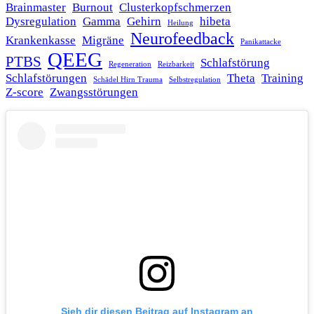
Brainmaster
Burnout
Clusterkopfschmerzen
Dysregulation
Gamma
Gehirn
hibeta
Heilung
Neurofeedback
Krankenkasse
Migräne
Panikattacke
QEEG
PTBS
Schlafstörung
Regeneration
Reizbarkeit
Schlafstörungen
Theta
Training
Schädel Hirn Trauma
Selbstregulation
Z-score
Zwangsstörungen
Sieh dir diesen Beitrag auf Instagram an