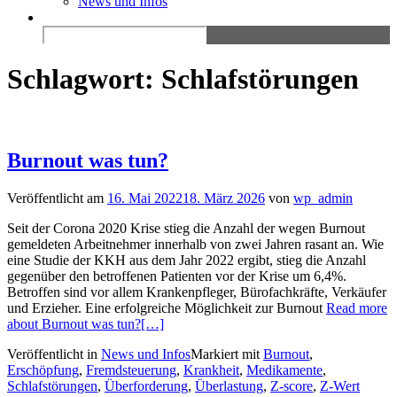
News und Infos
Search
for:
Schlagwort:
Schlafstörungen
Burnout was tun?
Veröffentlicht am
16. Mai 2022
18. März 2026
von
wp_admin
Seit der Corona 2020 Krise stieg die Anzahl der wegen Burnout
gemeldeten Arbeitnehmer innerhalb von zwei Jahren rasant an. Wie
eine Studie der KKH aus dem Jahr 2022 ergibt, stieg die Anzahl
gegenüber den betroffenen Patienten vor der Krise um 6,4%.
Betroffen sind vor allem Krankenpfleger, Bürofachkräfte, Verkäufer
und Erzieher. Eine erfolgreiche Möglichkeit zur Burnout
Read more
about Burnout was tun?
[…]
Veröffentlicht in
News und Infos
Markiert mit
Burnout
,
Erschöpfung
,
Fremdsteuerung
,
Krankheit
,
Medikamente
,
Schlafstörungen
,
Überforderung
,
Überlastung
,
Z-score
,
Z-Wert