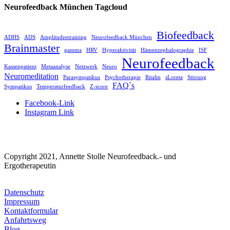
Neurofeedback München Tagcloud
Biofeedback
ADHS
ADS
Amplitudentraining
Neurofeedback München
Brainmaster
gamma
HRV
Hyperaktivität
Hämenzephalographie
ISF
Neurofeedback
Kassenpatient
Metaanalyse
Netzwerk
Neuro
Neuromeditation
Parasympatikus
Psychotherapie
Ritalin
sLoreta
Störung
FAQ`s
Sympatikus
Temperaturfeedback
Z-score
Facebook-Link
Instagram Link
Copyright 2021, Annette Stolle Neurofeedback.- und
Ergotherapeutin
Datenschutz
Impressum
Kontaktformular
Anfahrtsweg
Blog