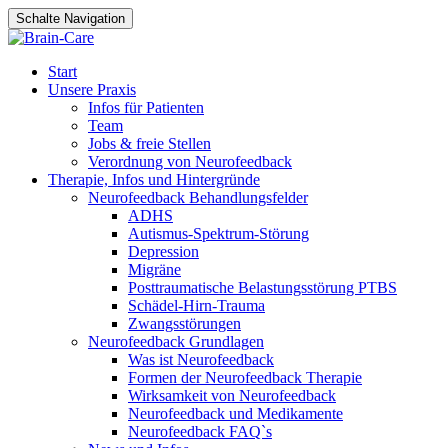
Schalte Navigation
Dein neuer Job als
Neurofeedback
Bewirb Dich jetzt!
Therapeut*in bei Brain-
Zum
Start
Care
Inhalt
Unsere Praxis
springen
Infos für Patienten
Team
Jobs & freie Stellen
Verordnung von Neurofeedback
Therapie, Infos und Hintergründe
Neurofeedback Behandlungsfelder
ADHS
Autismus-Spektrum-Störung
Depression
Migräne
Posttraumatische Belastungsstörung PTBS
Schädel-Hirn-Trauma
Zwangsstörungen
Neurofeedback Grundlagen
Was ist Neurofeedback
Formen der Neurofeedback Therapie
Wirksamkeit von Neurofeedback
Neurofeedback und Medikamente
Neurofeedback FAQ`s