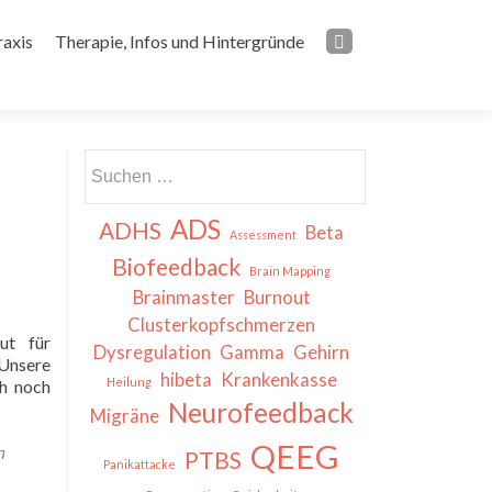
Bewirb Dich jetzt!
raxis
Therapie, Infos und Hintergründe
Suchen
nach:
ADS
ADHS
Beta
Assessment
Biofeedback
Brain Mapping
Brainmaster
Burnout
Clusterkopfschmerzen
ut für
Dysregulation
Gamma
Gehirn
 Unsere
hibeta
Krankenkasse
Heilung
ch noch
Neurofeedback
Migräne
QEEG
n
PTBS
Panikattacke