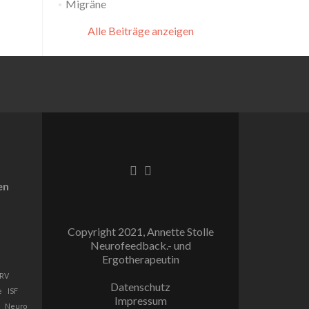
Migräne
Alle Beiträge anzeigen
Facebook-
Instagram
Link
Link
en
Copyright 2021, Annette Stolle
Neurofeedback.- und
Ergotherapeutin
RV
Datenschutz
e
ISF
Impressum
Neuro