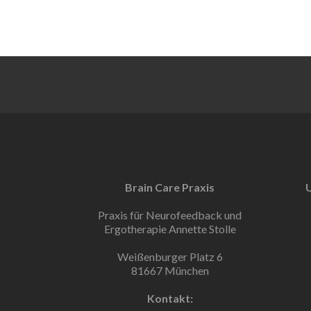
Brain Care Praxis
Praxis für Neurofeedback und
Ergotherapie Annette Stolle
Weißenburger Platz 6
81667 München
Kontakt: