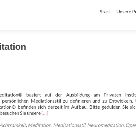
Zum
 als Neurofeedback Therapeut*in bei Brain-Care
Inhalt
Start
Unsere P
springen
tation
ditation® basiert auf der Ausbildung am Privaten Instit
e persönlichen Mediationsstil zu definieren und zu Entwickeln.
tion® befinden sich derzeit im Aufbau. Bitte gedulden Sie si
Read
 besuchen Sie unsere
[…]
more
about
Achtsamkeit
,
Meditation
,
Meditationsstil
,
Neuromeditation
,
Ope
Neuromeditation