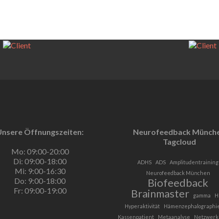
Unsere Öffnungszeiten:
Neurofeedback Münch
Tagcloud
Mo: 09:00-20:00
Di: 09:00-18:00
ADHS
ADS
Amplitudentraining
Mi: 9:00-16:30
Neurofeedback München
Do: 9:00-18:00
Biofeedback
Fr: 09:00-19:00
Brainmaster
gamma
H
Hyperaktivität
Hämenzephalographi
Kassenpatient
Metaanalyse
Netzwerk