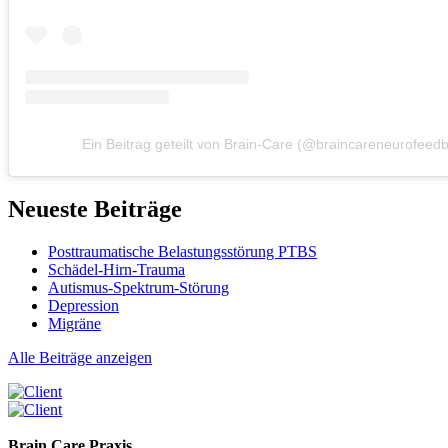
Ein Beitrag geteilt von Brain-Care (@braincareneurofeed
Neueste Beiträge
Posttraumatische Belastungsstörung PTBS
Schädel-Hirn-Trauma
Autismus-Spektrum-Störung
Depression
Migräne
Alle Beiträge anzeigen
Brain Care Praxis