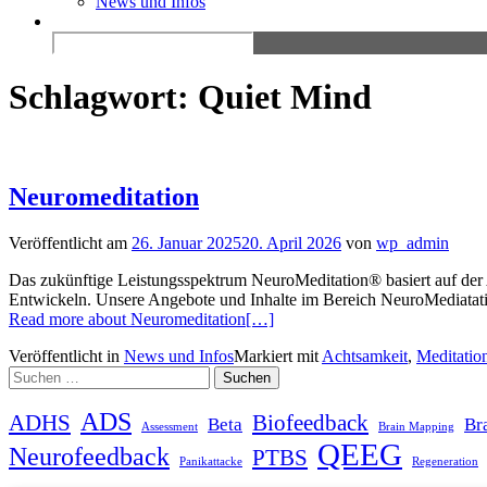
News und Infos
Search
for:
Schlagwort:
Quiet Mind
Neuromeditation
Veröffentlicht am
26. Januar 2025
20. April 2026
von
wp_admin
Das zukünftige Leistungsspektrum NeuroMeditation® basiert auf der Au
Entwickeln. Unsere Angebote und Inhalte im Bereich NeuroMediatation
Read more about Neuromeditation
[…]
Veröffentlicht in
News und Infos
Markiert mit
Achtsamkeit
,
Meditatio
Suchen
nach:
ADS
ADHS
Biofeedback
Beta
Br
Assessment
Brain Mapping
QEEG
Neurofeedback
PTBS
Panikattacke
Regeneration