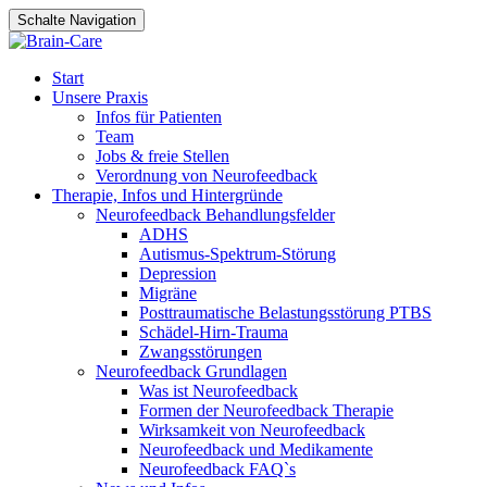
Schalte Navigation
Dein neuer Job
Zum
Start
Inhalt
Unsere Praxis
springen
Infos für Patienten
Team
Jobs & freie Stellen
Verordnung von Neurofeedback
Therapie, Infos und Hintergründe
Neurofeedback Behandlungsfelder
ADHS
Autismus-Spektrum-Störung
Depression
Migräne
Posttraumatische Belastungsstörung PTBS
Schädel-Hirn-Trauma
Zwangsstörungen
Neurofeedback Grundlagen
Was ist Neurofeedback
Formen der Neurofeedback Therapie
Wirksamkeit von Neurofeedback
Neurofeedback und Medikamente
Neurofeedback FAQ`s