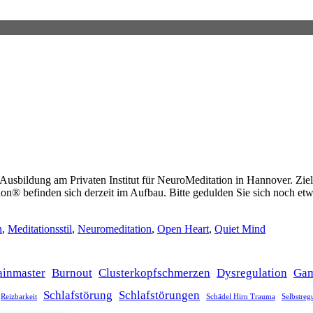
sbildung am Privaten Institut für NeuroMeditation in Hannover. Ziel is
® befinden sich derzeit im Aufbau. Bitte gedulden Sie sich noch etwa
n
,
Meditationsstil
,
Neuromeditation
,
Open Heart
,
Quiet Mind
ainmaster
Burnout
Clusterkopfschmerzen
Dysregulation
Ga
Schlafstörung
Schlafstörungen
Reizbarkeit
Schädel Hirn Trauma
Selbstreg