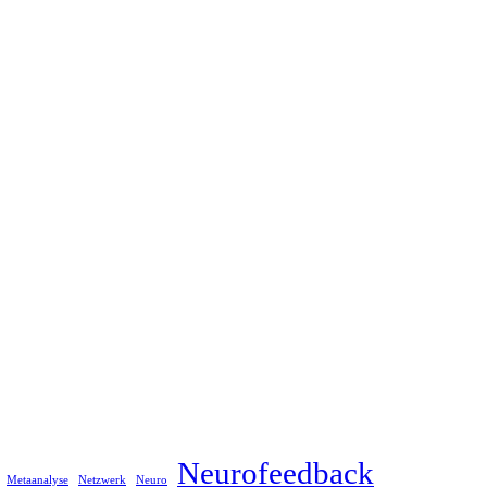
Neurofeedback
Metaanalyse
Netzwerk
Neuro