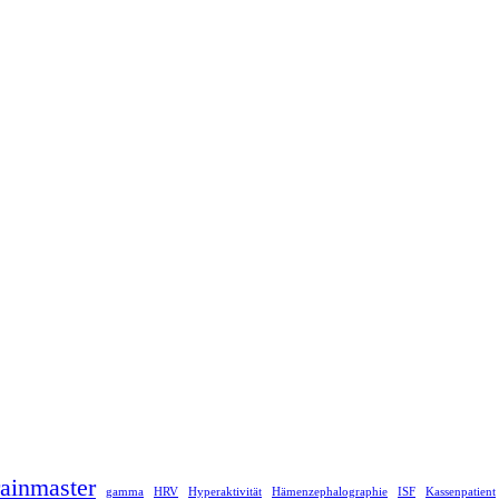
ainmaster
gamma
HRV
Hyperaktivität
Hämenzephalographie
ISF
Kassenpatient