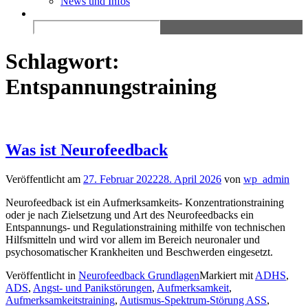
News und Infos
Search
for:
Schlagwort:
Entspannungstraining
Was ist Neurofeedback
Veröffentlicht am
27. Februar 2022
28. April 2026
von
wp_admin
Neurofeedback ist ein Aufmerksamkeits- Konzentrationstraining
oder je nach Zielsetzung und Art des Neurofeedbacks ein
Entspannungs- und Regulationstraining mithilfe von technischen
Hilfsmitteln und wird vor allem im Bereich neuronaler und
psychosomatischer Krankheiten und Beschwerden eingesetzt.
Veröffentlicht in
Neurofeedback Grundlagen
Markiert mit
ADHS
,
ADS
,
Angst- und Panikstörungen
,
Aufmerksamkeit
,
Aufmerksamkeitstraining
,
Autismus-Spektrum-Störung ASS
,