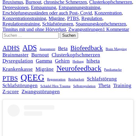
Bruxismus
,
Burnout
,
chronische Schmerzen
,
Clusterkopfschmerzen
,
Depressionen
,
Entspannung
,
Entspannungstraining
,
Erschöpfungszuständen oder auch Post- Covid
,
Konzentration
,
Konzentrationstraining
,
Migräne
,
PTBS
,
Regulation
,
Regulationstraining
,
Schlafstörungen
,
Spannungskopfschmerzen
,
Tinnitus mit und ohne Hörverlust
,
Zwangsstörungen
1 Kommentar
Suchen
nach:
ADS
ADHS
Biofeedback
Beta
Assessment
Brain Mapping
Brainmaster
Burnout
Clusterkopfschmerzen
Dysregulation
Gamma
Gehirn
hibeta
Heilung
Neurofeedback
Krankenkasse
Migräne
Panikattacke
QEEG
PTBS
Schlafstörung
Regeneration
Reizbarkeit
Schlafstörungen
Theta
Training
Schädel Hirn Trauma
Selbstregulation
Z-score
Zwangsstörungen