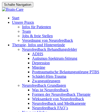
Schalte Navigation
Dein neuer Job als
Neurofeedback
Bewirb Dich jetzt!
Therapeut*in bei Brain-
Zum
Start
Care
Inhalt
Unsere Praxis
springen
Infos für Patienten
Team
Jobs & freie Stellen
Verordnung von Neurofeedback
Therapie, Infos und Hintergründe
Neurofeedback Behandlungsfelder
ADHS
Autismus-Spektrum-Störung
Depression
Migräne
Posttraumatische Belastungsstörung PTBS
Schädel-Hirn-Trauma
Zwangsstörungen
Neurofeedback Grundlagen
Was ist Neurofeedback
Formen der Neurofeedback Therapie
Wirksamkeit von Neurofeedback
Neurofeedback und Medikamente
Neurofeedback FAQ`s