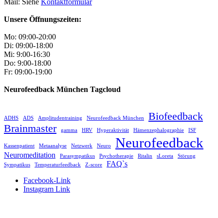
Mail: Siehe
Kontaktformular
Unsere Öffnungszeiten:
Mo: 09:00-20:00
Di: 09:00-18:00
Mi: 9:00-16:30
Do: 9:00-18:00
Fr: 09:00-19:00
Neurofeedback München Tagcloud
Biofeedback
ADHS
ADS
Amplitudentraining
Neurofeedback München
Brainmaster
gamma
HRV
Hyperaktivität
Hämenzephalographie
ISF
Neurofeedback
Kassenpatient
Metaanalyse
Netzwerk
Neuro
Neuromeditation
Parasympatikus
Psychotherapie
Ritalin
sLoreta
Störung
FAQ`s
Sympatikus
Temperaturfeedback
Z-score
Facebook-Link
Instagram Link