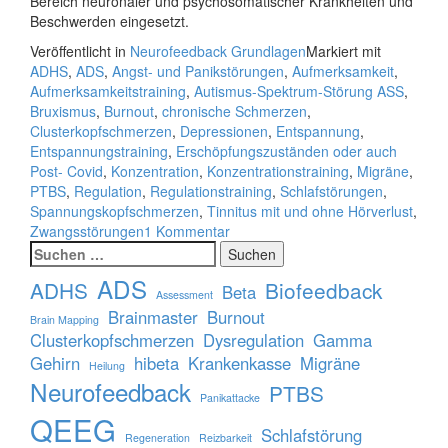
Bereich neuronaler und psychosomatischer Krankheiten und
Beschwerden eingesetzt.
Veröffentlicht in
Neurofeedback Grundlagen
Markiert mit
ADHS
,
ADS
,
Angst- und Panikstörungen
,
Aufmerksamkeit
,
Aufmerksamkeitstraining
,
Autismus-Spektrum-Störung ASS
,
Bruxismus
,
Burnout
,
chronische Schmerzen
,
Clusterkopfschmerzen
,
Depressionen
,
Entspannung
,
Entspannungstraining
,
Erschöpfungszuständen oder auch
Post- Covid
,
Konzentration
,
Konzentrationstraining
,
Migräne
,
PTBS
,
Regulation
,
Regulationstraining
,
Schlafstörungen
,
Spannungskopfschmerzen
,
Tinnitus mit und ohne Hörverlust
,
Zwangsstörungen
1 Kommentar
Suchen
nach:
ADS
ADHS
Biofeedback
Beta
Assessment
Brainmaster
Burnout
Brain Mapping
Clusterkopfschmerzen
Dysregulation
Gamma
Gehirn
hibeta
Krankenkasse
Migräne
Heilung
Neurofeedback
PTBS
Panikattacke
QEEG
Schlafstörung
Regeneration
Reizbarkeit