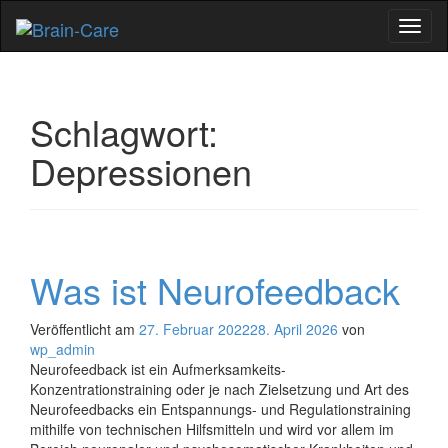
Dein neuer Job als
Schal
Neurofeedback
Navig
Bewirb Dich jetzt!
Therapeut*in bei Brain-
Care
Schlagwort:
Depressionen
Was ist Neurofeedback
Veröffentlicht am
27. Februar 2022
28. April 2026
von
wp_admin
Neurofeedback ist ein Aufmerksamkeits-
Konzentrationstraining oder je nach Zielsetzung und Art des
Neurofeedbacks ein Entspannungs- und Regulationstraining
mithilfe von technischen Hilfsmitteln und wird vor allem im