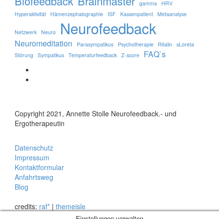
Biofeedback
Brainmaster
gamma
HRV
Hyperaktivität
Hämenzephalographie
ISF
Kassenpatient
Metaanalyse
Neurofeedback
Netzwerk
Neuro
Neuromeditation
Parasympatikus
Psychotherapie
Ritalin
sLoreta
FAQ`s
Störung
Sympatikus
Temperaturfeedback
Z-score
Facebook-
Link
Instagram
Link
Copyright 2021, Annette Stolle Neurofeedback.- und
Ergotherapeutin
Datenschutz
Impressum
Kontaktformular
Anfahrtsweg
Blog
credits:
raf*
|
themeisle
Einstellungen verwalten