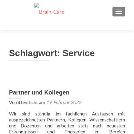
Dein neuer Job als
Neurofeedback
SCHALT
Bewirb Dich jetzt!
Therapeut*in bei Brain-
Care
Schlagwort:
Service
Partner und Kollegen
Veröffentlicht am
19. Februar 2022
Wir sind ständig im fachlichen Austausch mit
ausgezeichnetten Partnern, Kollegen, Wissenschaftlern
und Dozenten und arbeiten stets nach neuesten
Erkenntnissen und Therapien im Bereich