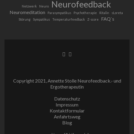
Neurofeedback
Netzwerk
Neuro
Neuromeditation
Parasympatikus
Psychotherapie
Ritalin
sLoreta
FAQ`s
Störung
Sympatikus
Temperaturfeedback
Z-score
Facebook-
Instagram
Link
Link
Copyright 2021, Annette Stolle Neurofeedback.- und
Ergotherapeutin
Datenschutz
Impressum
Kontaktformular
Anfahrtsweg
Blog