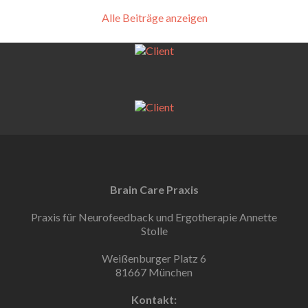
Alle Beiträge anzeigen
Brain Care Praxis
Praxis für Neurofeedback und Ergotherapie Annette
Stolle
Weißenburger Platz 6
81667 München
Kontakt: