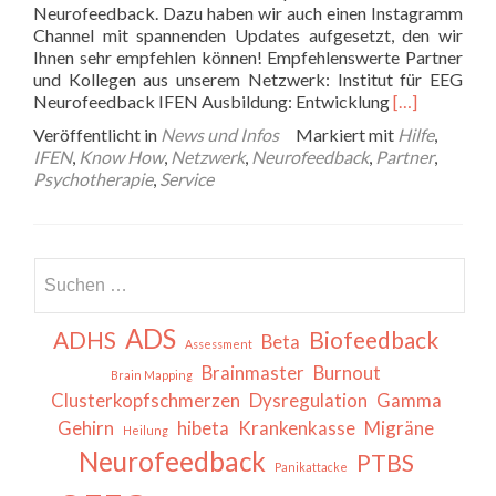
Neurofeedback. Dazu haben wir auch einen Instagramm
Channel mit spannenden Updates aufgesetzt, den wir
Ihnen sehr empfehlen können! Empfehlenswerte Partner
und Kollegen aus unserem Netzwerk: Institut für EEG
Read
Neurofeedback IFEN Ausbildung: Entwicklung
[…]
more
Veröffentlicht in
News und Infos
Markiert mit
Hilfe
,
about
IFEN
,
Know How
,
Netzwerk
,
Neurofeedback
,
Partner
,
Partner
Psychotherapie
,
Service
und
Kollegen
Suchen
nach:
ADS
ADHS
Biofeedback
Beta
Assessment
Brainmaster
Burnout
Brain Mapping
Clusterkopfschmerzen
Dysregulation
Gamma
Gehirn
hibeta
Krankenkasse
Migräne
Heilung
Neurofeedback
PTBS
Panikattacke