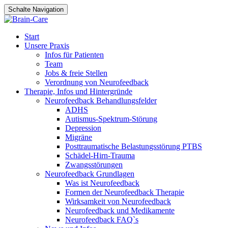
Schalte Navigation
Dein neuer Job als
Neurofeedback
Bewirb Dich jetzt!
Therapeut*in bei Brain-
Zum
Start
Care
Inhalt
Unsere Praxis
springen
Infos für Patienten
Team
Jobs & freie Stellen
Verordnung von Neurofeedback
Therapie, Infos und Hintergründe
Neurofeedback Behandlungsfelder
ADHS
Autismus-Spektrum-Störung
Depression
Migräne
Posttraumatische Belastungsstörung PTBS
Schädel-Hirn-Trauma
Zwangsstörungen
Neurofeedback Grundlagen
Was ist Neurofeedback
Formen der Neurofeedback Therapie
Wirksamkeit von Neurofeedback
Neurofeedback und Medikamente
Neurofeedback FAQ`s