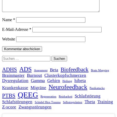
Name
*
E-Mail-Adresse
*
Website
Suchen
nach:
ADS
ADHS
Biofeedback
Beta
Assessment
Brain Mapping
Brainmaster
Burnout
Clusterkopfschmerzen
Dysregulation
Gamma
Gehirn
hibeta
Heilung
Neurofeedback
Krankenkasse
Migräne
Panikattacke
QEEG
PTBS
Schlafstörung
Regeneration
Reizbarkeit
Schlafstörungen
Theta
Training
Schädel Hirn Trauma
Selbstregulation
Z-score
Zwangsstörungen