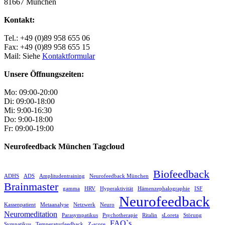
81667 München
Kontakt:
Tel.: +49 (0)89 958 655 06
Fax: +49 (0)89 958 655 15
Mail: Siehe
Kontaktformular
Unsere Öffnungszeiten:
Mo: 09:00-20:00
Di: 09:00-18:00
Mi: 9:00-16:30
Do: 9:00-18:00
Fr: 09:00-19:00
Neurofeedback München Tagcloud
Biofeedback
ADHS
ADS
Amplitudentraining
Neurofeedback München
Brainmaster
gamma
HRV
Hyperaktivität
Hämenzephalographie
ISF
Neurofeedback
Kassenpatient
Metaanalyse
Netzwerk
Neuro
Neuromeditation
Parasympatikus
Psychotherapie
Ritalin
sLoreta
Störung
FAQ`s
Sympatikus
Temperaturfeedback
Z-score