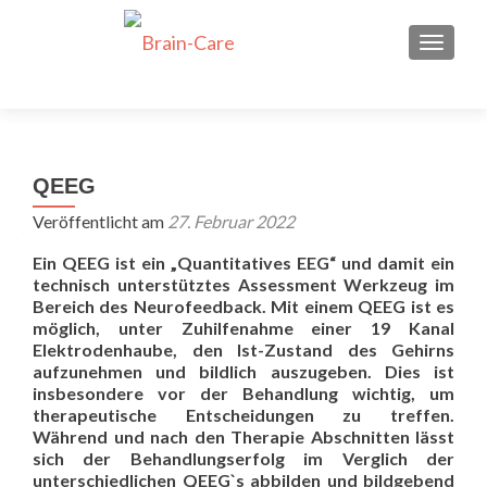
Dein neuer Job als
Neurofeedback
SCHALT
Bewirb Dich jetzt!
Therapeut*in bei Brain-
Care
QEEG
Veröffentlicht am
27. Februar 2022
Ein QEEG ist ein „Quantitatives EEG“ und damit ein
technisch unterstütztes Assessment Werkzeug im
Bereich des Neurofeedback. Mit einem QEEG ist es
möglich, unter Zuhilfenahme einer 19 Kanal
Elektrodenhaube, den Ist-Zustand des Gehirns
aufzunehmen und bildlich auszugeben. Dies ist
insbesondere vor der Behandlung wichtig, um
therapeutische Entscheidungen zu treffen.
Während und nach den Therapie Abschnitten lässt
sich der Behandlungserfolg im Verglich der
unterschiedlichen QEEG`s abbilden und bildgebend