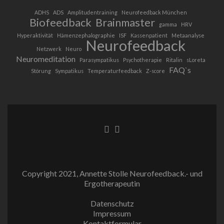
ADHS
ADS
Amplitudentraining
Neurofeedback München
Biofeedback
Brainmaster
gamma
HRV
Hyperaktivität
Hämenzephalographie
ISF
Kassenpatient
Metaanalyse
Neurofeedback
Netzwerk
Neuro
Neuromeditation
Parasympatikus
Psychotherapie
Ritalin
sLoreta
FAQ`s
Störung
Sympatikus
Temperaturfeedback
Z-score
Facebook-
Instagram
Link
Link
Copyright 2021, Annette Stolle Neurofeedback.- und
Ergotherapeutin
Datenschutz
Impressum
Kontaktformular