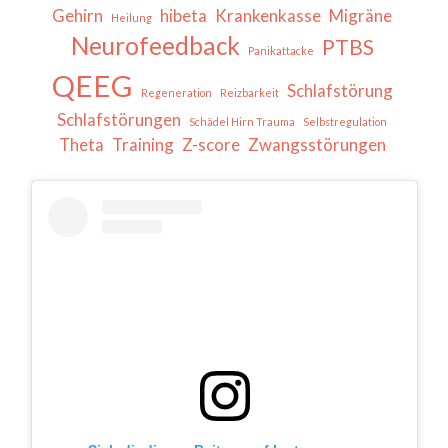
Gehirn
hibeta
Krankenkasse
Migräne
Heilung
Neurofeedback
PTBS
Panikattacke
QEEG
Schlafstörung
Regeneration
Reizbarkeit
Schlafstörungen
Schädel Hirn Trauma
Selbstregulation
Theta
Training
Z-score
Zwangsstörungen