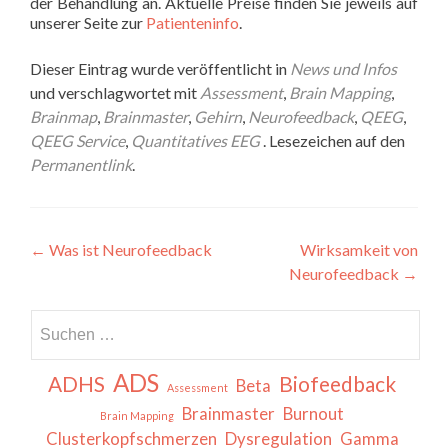
der Behandlung an. Aktuelle Preise finden Sie jeweils auf
unserer Seite zur
Patienteninfo
.
Dieser Eintrag wurde veröffentlicht in
News und Infos
und verschlagwortet mit
Assessment
,
Brain Mapping
,
Brainmap
,
Brainmaster
,
Gehirn
,
Neurofeedback
,
QEEG
,
QEEG Service
,
Quantitatives EEG
. Lesezeichen auf den
Permanentlink
.
Beitragsnavigation
←
Was ist Neurofeedback
Wirksamkeit von
Neurofeedback
→
Suchen
nach:
ADS
ADHS
Biofeedback
Beta
Assessment
Brainmaster
Burnout
Brain Mapping
Clusterkopfschmerzen
Dysregulation
Gamma